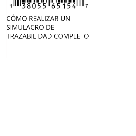
CÓMO REALIZAR UN
¿TIENES CON
SIMULACRO DE
LOS PLÁSTICO
TRAZABILIDAD COMPLETO
CONTACTO C
ALIMENTOS?
Post
Recientes
CÓMO REALIZAR UN
SIMULACRO DE TRAZABILIDAD
COMPLETO