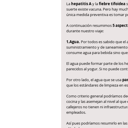
La 
hepatitis A
 y la 
fiebre tifoidea
 
suerte existe vacuna. Pero hay mucha
única medida preventiva es tomar p
A continuación resumimos 
5 aspect
durante nuestro viaje:
1.Agua.
 Por todos es sabido que el
suministramiento y de saneamiento 
consume agua para bebida sino que
El agua puede formar parte de los he
parecidos al yogur. Si no puede cont
Por otro lado, el agua que se usa 
par
que los estándares de limpieza en e
Como criterio general podríamos deci
cocina y las asemejan al nivel al qu
callejeros no tienen ni infraestructu
empleados.
Así pues podríamos resumirlo en la