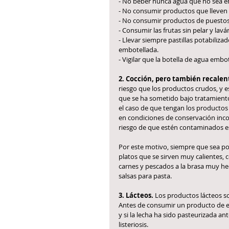
- No beber nunca agua que no sea emb
- No consumir productos que lleven a
- No consumir productos de puestos c
- Consumir las frutas sin pelar y la
- Llevar siempre pastillas potabiliz
embotellada.
- Vigilar que la botella de agua embo
2. Cocción, pero también recale
riesgo que los productos crudos, y e
que se ha sometido bajo tratamiento
el caso de que tengan los productos
en condiciones de conservación incor
riesgo de que estén contaminados e
Por este motivo, siempre que sea posi
platos que se sirven muy calientes,
carnes y pescados a la brasa muy hec
salsas para pasta.
3. Lácteos.
 Los productos lácteos s
Antes de consumir un producto de es
y si la lecha ha sido pasteurizada a
listeriosis.