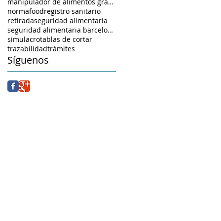
manipulador de alimentos granollers
normafood
registro sanitario
retirada
seguridad alimentaria
seguridad alimentaria barcelona.
simulacro
tablas de cortar
trazabilidad
trámites
Síguenos