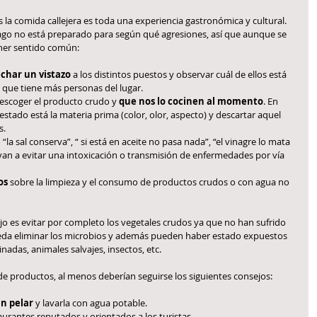
s la comida callejera es toda una experiencia gastronómica y cultural. 
o no está preparado para según qué agresiones, así que aunque se 
ener sentido común:
char un vistazo 
a los distintos puestos y observar cuál de ellos está 
 que tiene más personas del lugar.
escoger el producto crudo y 
que nos lo cocinen al momento
. En 
ado está la materia prima (color, olor, aspecto) y descartar aquel 
s.
“la sal conserva”, “ si está en aceite no pasa nada”, “el vinagre lo mata 
van a evitar una intoxicación o transmisión de enfermedades por vía 
os
 sobre la limpieza y el consumo de productos crudos o con agua no 
ejo es evitar por completo los vegetales crudos ya que no han sufrido 
da eliminar los microbios y además pueden haber estado expuestos 
adas, animales salvajes, insectos, etc.
 de productos, al menos deberían seguirse los siguientes consejos:
in pelar
 y lavarla con agua potable.
urantes reputados y orientados a los turistas.